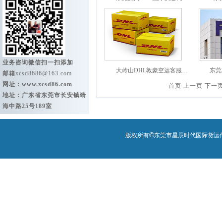
业务咨询微信扫一扫添加
大岭山DHL敦豪空运客服…
东莞
邮箱
xcsd8686@163.com
网址：
www.xcsd86.com
首页
上一页
下一
地址：广东省东莞市长安镇靖
海中路25号189室
©
版权所有
东莞市星辰时代国际货