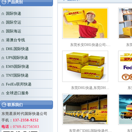
产品类别
国际快递
国际空运
国际海运
港澳台专线
东莞长安DHL快递公司-…
东
DHL国际快递
UPS国际快递
EMS国际快递
TNT国际快递
FedEx联邦快递
东莞DHL快递,东莞DH…
东
全球进口服务
联系我们
东莞星辰时代国际快递公司
手机：
137-2358-9252
电话：
0769-82756503
东莞虎门DHL国际快递代…
东