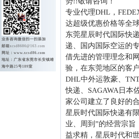
势!!敬请咨询！
专业代理DHL，FED
达超级优惠价格等全
东莞星辰时代国际快
业务咨询微信扫一扫添加
递、国内国际空运的
邮箱
xcsd8686@163.com
网址：
www.xcsd86.com
借先进的管理理念和
地址：广东省东莞市长安镇靖
验，在东莞地区的客
海中路25号189室
DHL中外运敦豪、TN
快递、SAGAWA日
家公司建立了良好的
星辰时代国际快递有限
业、周到”的经营宗旨
益求精，星辰时代和