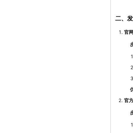
二、发
官
官方