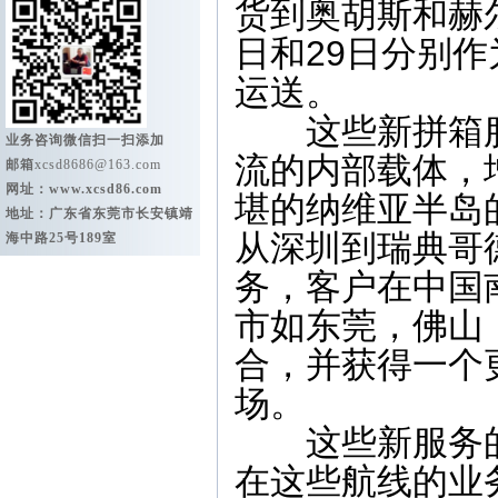
货到奥胡斯和赫
日和29日分别
运送。
这些新拼箱服务
业务咨询微信扫一扫添加
流的内部载体，
邮箱
xcsd8686@163.com
网址：
www.xcsd86.com
堪的纳维亚半岛的
地址：广东省东莞市长安镇靖
从深圳到瑞典哥
海中路25号189室
务，客户在中国
市如东莞，佛山
合，并获得一个
场。
这些新服务的推
在这些航线的业