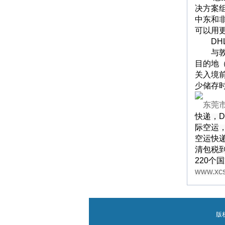
决方案组
中东和非
可以用
DHL
与敦豪
目的地
关入境
少储存
东莞
快递
，
际空运
空运快
清包税
220
www.xc
版