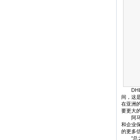
DHL全
间，这是
在亚洲
要更大
阿马杜
和企业
的更多
“总之，