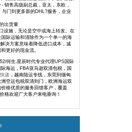
 - 销售高级副总裁，亚太，东欧，
。与门到更多新的DHL?服务，企业
的出货量
口设施，无论是空中或海上转发。在
性国际运输和清除作为一个单一的海
该解决方案意味着降低进口成本，减
间和更好的现金流。
9252/何生.星辰时代专业代理
UPS国际
国际海运
，
FBA亚马逊双清包税
，
国
快递
，越南陆运专线，东莞到缅甸
欧洲空运包税双清到门，欧洲海运双
的价格优质的服务回馈客户，覆盖
递价格欢迎广大客户来电垂询！
号