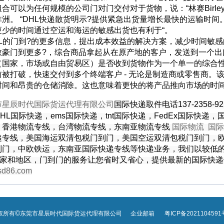
合可以为任何规模的公司门对门交付对于货物，说：“林赛Birley
洲。 “DHL快递散货明示?提供紧急出货量增长最快的运输时间
更少的时间通过空运和海运的敏感出货也有利于“。
的门到?的更多信息，提出成本效益的解决方案，减少时间敏感
门到更多?，综合商品拿起从在原产地的客户，发送到一个出
（国家，市场或自由贸易区）是否收到货物作为一个单一的综合
前被打破，快速交付到多个终端客户 - 无论是制造商或零售商。
时间和昂贵的仓储消除。这也意味着更快的将产品推向市场的时
市星辰时代国际货运代理有限公司
国际快递取件电话137-2358-
DHL国际快递
，
ems国际快递
，
tnt国际快递
，
FedEx国际快递
，
，
香港物流专线
，
台湾物流专线
，
东南亚物流专线
国际物流
国际
递专线，美国海运双清包税门到门，美国空运双清包税门到门，
到门，中欧铁运，东南亚国际快递专线等快递业务，我们以较低
个国家和地区，门到门的服务让您省时又省心，提供最新的国际快
sd86.com
©
权所有
东莞市星辰时代国际货运代理有限公司
企业邮箱
粤ICP备2021104591