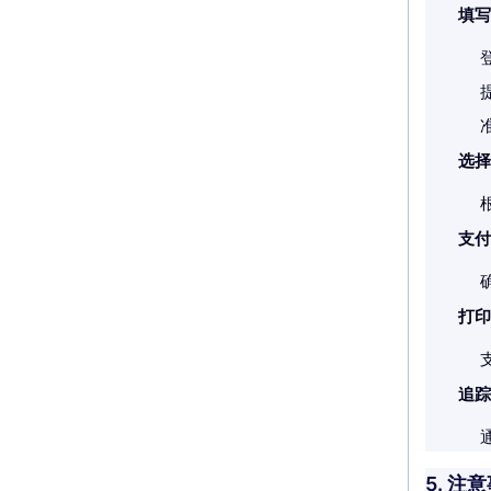
填写
选择
支付
打印
追踪
5. 注