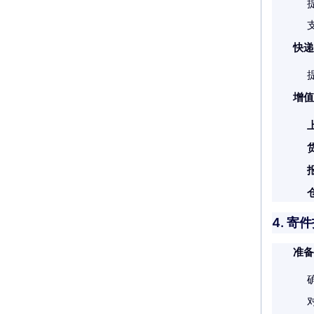
快递
增值
4. 寄
准备