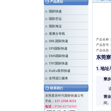
产品类别
国际快递
国际空运
国际海运
港澳台专线
产品名称：
DHL国际快递
产品型号： 
UPS国际快递
产品信息
EMS国际快递
东莞寮
TNT国际快递
1. 地
FedEx联邦快递
全球进口服务
寮步
联系我们
东莞星辰时代国际快递公司
营业
手机：
137-2358-9252
间。
电话：
0769-82756503