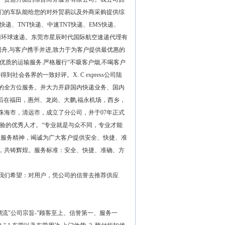
们的车队能给您的对外贸易以及外商采购提供综
快递、TNT快递、中速TNT快递、EMS快递、
门环球速递。东莞市星辰时代国际航空速递代理有
同舟,与客户携手并进,致力于为客户提供最优惠的
质的运输服务.严格履行“不吸客户烟,不喝客户
会各界的一致好评。X. C express公司陆
的全方位服务。并大力开辟国内快递业务、国内
司先后在福田，惠州、龙岗、大鹏,福永机场，西乡，
海市，清远市，成立了分公司，并于07年正式
作经验的优秀人才。“专业就是与众不同，专业才能
的服务精神，竭诚为广大客户提供安全、快捷、准
，共铸辉煌。服务标准：安全、快捷、准确、方
 我们希望：对用户，凭公司的信誉去推荐供应
递潮流"公司宗旨-"顾客至上、信誉第一、服务一