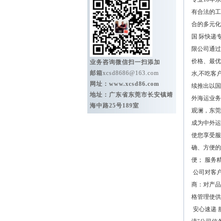
有合法的工
合的多元化
国 际快递
限公司通过
价格、最优
业务咨询微信扫一扫添加
邮箱
xcsd8686@163.com
水,不吃客
网址：
www.xcsd86.com
续推出以国
地址：广东省东莞市长安镇靖
外海运业务
海中路25号189室
观澜，东莞
成为中外运
使您享受服
确、方便的
便； 服务
公司对客户
商：对产品
格管理使供
安心速递 