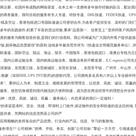
商注册，在国外有成熟的网络渠道，在本土有一支拥有多年操作经验的队伍，配合我
的商务服务。我司目前的服务有专人专递、特快专递、DHL快递、FEDEX快递、UPS
专线及空运，香港包税进口等国际速递公司密切合作,为各客户提供安全、及时的门到
多年的实践操作,积累了丰富的货运经验.秉承“品质第一、信誉至上” 坚持同客户风雨
质的服务为顾客创造价值,是我们的行动准则。我公司竭诚为广大国内外客户提供超值优
户饭,损坏物品负责赔偿”的原则.连续多年被东莞市评为《快递业文明规范服务单位》,并得到社
际速递，国际空运、陆运、海运，报关，中国拖车，香港包税进口，港澳台专线为主
、国内公路运输业务、国内铁路运输业务。随着业务的不断发展，X.C express公
清溪镇，东莞黄江镇，东莞南城区，东莞长安镇，，东莞常平镇，广州市，中山市，珠
-敦豪（深圳DHL.UPS.TNT.联邦)的授权代理。公司拥有多名具有八年以上专业操
务”。秉持以人为本、制度立业、规模发展的管理理念，以优质、高效、诚信、双赢
服务。使您切身感受到现代物流的方便和快捷，成为您在商业经营中的理想合作伙伴
精神：优质、高效、诚信、双赢； 服务核心：向您承诺的我们一定做到！
的承诺是准时、安全、快捷，即准时上门收件,保证物件的安全和快速的送达目的地.
提供者，凭网站的信息优势及公司的严
应商顺畅的发挥各自的产品优势。行业内的产品、信息、学习的集散地。
服务理念!!! 公司精神-"拼搏、开拓、务实、创新"公司目标-"擎起一方天空，引领速