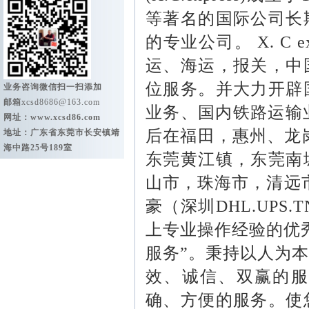
等著名的国际公司长
的专业公司。
X. C e
运、海运，报关，中
位服务。并大力开辟
业务咨询微信扫一扫添加
邮箱
xcsd8686@163.com
业务、国内铁路运输
网址：
www.xcsd86.com
后在福田，惠州、龙
地址：广东省东莞市长安镇靖
海中路25号189室
东莞黄江镇，东莞南
山市，珠海市，清远
豪（深圳
DHL.UPS.T
上专业操作经验的优
服务
”
。秉持以人为本
效、诚信、双赢的服
确、方便的服务。使