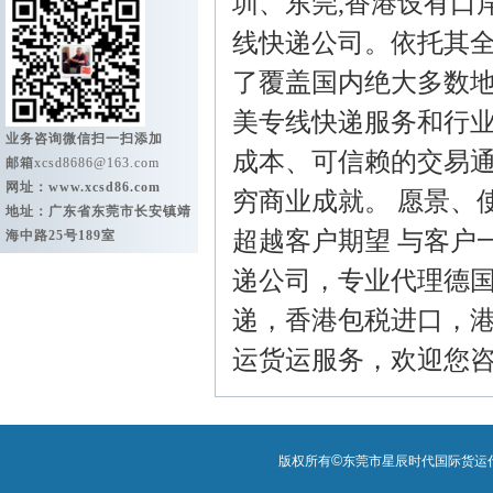
圳、东莞,香港设有口
线快递公司。依托其全
了覆盖国内绝大多数
美专线快递服务和行
业务咨询微信扫一扫添加
成本、可信赖的交易通
邮箱
xcsd8686@163.com
网址：
www.xcsd86.com
穷商业成就。 愿景、
地址：广东省东莞市长安镇靖
超越客户期望 与客户
海中路25号189室
递公司，专业代理德国D
递，香港包税进口，
运货运服务，欢迎您
©
版权所有
东莞市星辰时代国际货