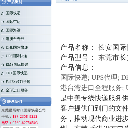
产品类别
国际快递
国际空运
国际海运
港澳台专线
产品名称： 长安国际
DHL国际快递
产品型号： 东莞市
UPS国际快递
EMS国际快递
产品信息：
TNT国际快递
国际快递;
UPS代理;
D
FedEx联邦快递
港台湾进口全程服务;
全球进口服务
是中美专线快递服务
联系我们
客户提供门到门的文
东莞星辰时代国际快递公司
手机：
137-2358-9252
务，推动现代商业进步
电话：
0769-82756503