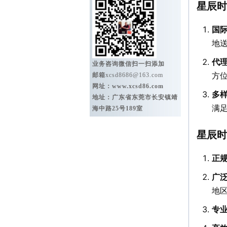
星辰时
国
地
代
业务咨询微信扫一扫添加
方
邮箱
xcsd8686@163.com
网址：
www.xcsd86.com
多
地址：广东省东莞市长安镇靖
满
海中路25号189室
星辰时
正
广
地
专