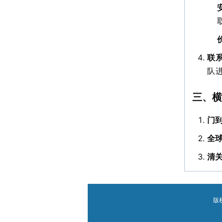
联
队
三、横
门
全
清
版