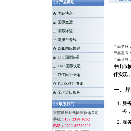
产品类别
国际快递
国际空运
国际海运
港澳台专线
产品名称：
DHL国际快递
产品型号：
UPS国际快递
产品信息
中山市
EMS国际快递
伴实现
TNT国际快递
FedEx联邦快递
一、星
全球进口服务
服
联系我们
务
东莞星辰时代国际快递公司
手机：
137-2358-9252
服
电话：
0769-82756503