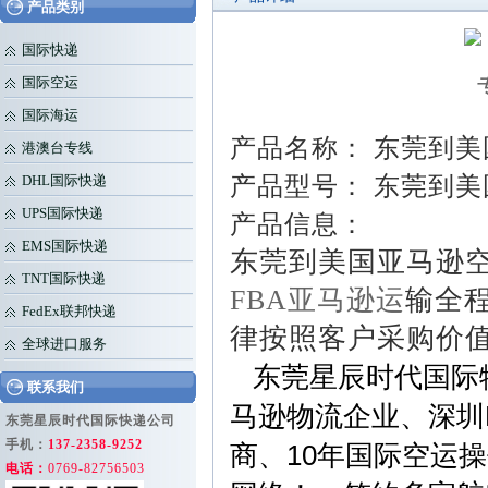
产品类别
国际快递
国际空运
国际海运
产品名称： 东莞到
港澳台专线
产品型号： 东莞到
DHL国际快递
UPS国际快递
产品信息：
EMS国际快递
东莞到美国亚马逊空
TNT国际快递
FBA亚马逊运
输全程
FedEx联邦快递
律按照客户采购价
全球进口服务
东莞星辰时代国际物
联系我们
马逊物流企业、深圳
东莞星辰时代国际快递公司
手机：
137-2358-9252
商、10年国际空运
电话：
0769-82756503