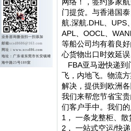
网络！，签约多家航
门提货。与香港国泰
航.深航.DHL、UPS
APL、OOCL、WANH
业务咨询微信扫一扫添加
等船公司均有着良好
邮箱
xcsd8686@163.com
网址：
www.xcsd86.com
心货物出口时效延误
地址：广东省东莞市长安镇靖
海中路25号189室
FBA亚马逊快递到
飞，内地飞。物流方
解决，提供到欧洲各
我们来帮您节省宝贵
们客户手中。我们的
1， 一条龙整柜、
2， 一站式空运/快