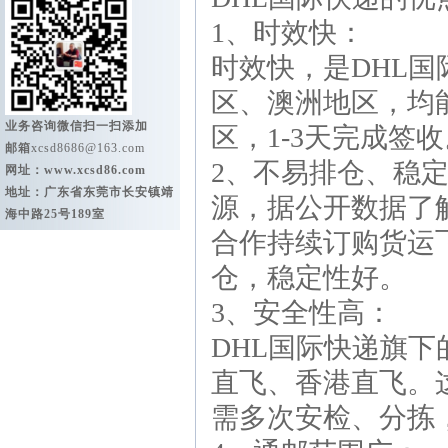
1、时效快：
时效快，是
DHL国
区、澳洲地区，均能
业务咨询微信扫一扫添加
区，1-3天完成签
邮箱
xcsd8686@163.com
2、不易排仓、稳
网址：
www.xcsd86.com
地址：广东省东莞市长安镇靖
源，据公开数据了解
海中路25号189室
合作持续订购货运
仓，稳定性好。
3、安全性高：
DHL国际快递旗
直飞、香港直飞。
需多次安检、分拣