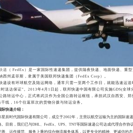
快递
（
FedEx
）是一家国际性速递集团，提供隔夜快递、地面快递、重型
纳西州孟菲斯，隶属于美国联邦快递集团（
FedEx Corp
）。
设有环球航空及陆运网络，通常只需一至两个工作日，就能迅速运送
准时送达保证”。
2013
年
4
月
1
日起，联邦快递中国有限公司实施
GDS(
全球
公路转运中心，正式将武汉作为全国公路转运枢纽，承担武汉自西安、郑
路干线，
16
个往返班次的货物分拨与转运业务。
国际快递介绍：
辰时代国际快递有限公司，成立于2002年，主营以航空运输为主的国际速递
。目前，我们已与DHL、FedEx、UPS、TNT等国际速递公司达成代理合
完善、运作规范、服务上乘的综合物流服务体系，以更专业的精神、更诚信的态