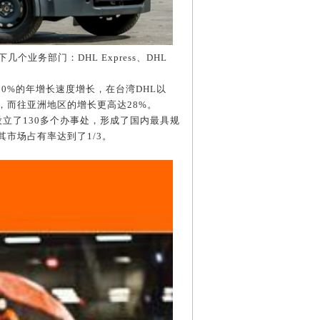
下几个业务部门：
DHL Express
、
DHL
30%
的年增长速度增长，在台湾
DHL
以
，而往亚洲地区的增长更高达
28%
。
设立了
130
多个办事处，形成了国内最具规
其市场占有率达到了
1/3
。