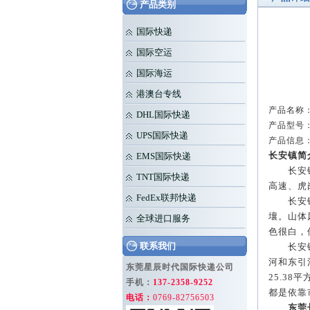
产品类别
国际快递
国际空运
国际海运
港澳台专线
产品名称：
DHL国际快递
产品型号：
UPS国际快递
产品信息
长安镇简
EMS国际快递
长安镇隶
TNT国际快递
高速、虎
FedEx联邦快递
长安镇的
壤。山体
全球进口服务
色很白，
联系我们
长安镇的
河和东引
东莞星辰时代国际快递公司
25.38
平
手机：
137-2358-9252
都是依靠
电话：
0769-82756503
东莞