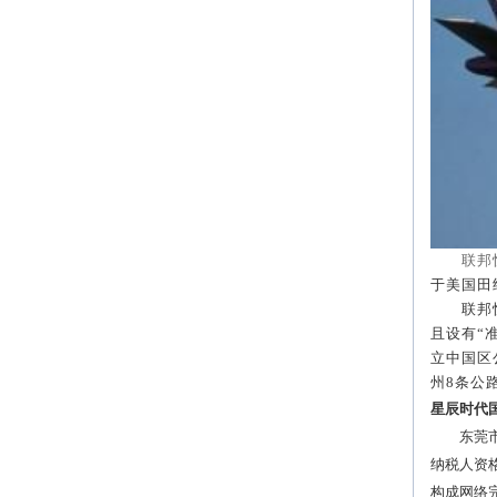
联邦
于美国田
联邦快递
且设有“
立中国区
州
8
条公
星辰时代
东莞市星
纳税人资格
构成网络