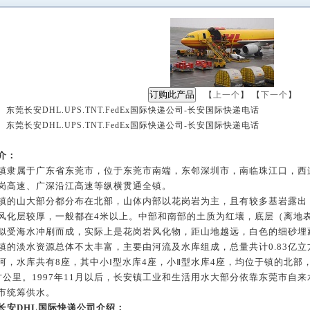
【
上一个
】 【
下一个
】
 东莞长安DHL.UPS.TNT.FedEx国际快递公司-长安国际快递电话
 东莞长安DHL.UPS.TNT.FedEx国际快递公司-长安国际快递电话
：
介：
属于广东省东莞市，位于东莞市南端，东邻深圳市，南临珠江口，西
岗高速、广深沿江高速等纵横贯通全镇。
山大部分都分布在北部，山体内部以花岗岩为主，且有较多基岩露出
风化层较厚，一般都在
4
米以上。中部和南部的土质为红壤，底层（离地
似受海水冲刷而成，实际上是花岗岩风化物，距山地越远，白色的细砂埋
淡水资源总体不太丰富，主要由河流及水库组成，总量共计
0.83
亿立
河，水库共有
8
座，其中小Ⅰ型水库
4
座，小Ⅱ型水库
4
座，均位于镇的北部
方公里。
1997
年
11
月以后，长安镇工业和生活用水大部分依靠东莞市自来
市统筹供水。
长安
DHL国际
快递公司介绍：