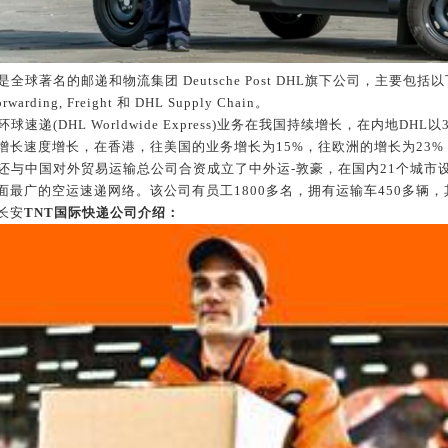
是全球著名的邮递和物流集团
Deutsche Post DHL
旗下公司，主要包括以
rwarding, Freight
和
DHL Supply Chain
。
环球速递
(DHL Worldwide Express)
业务在我国持续增长，在内地
DHL
以
增长速度增长，在香港，往美国的业务增长为
15%
，往欧洲的增长为
23%
还与中国对外贸易运输总公司合资成立了中外运
-
敦豪，在国内
21
个城市
面最广的空运速递网络。该公司有员工
1800
多名，拥有运输车
450
多辆，
长安
TNT国际
快递公司介绍：