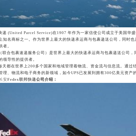
快递
(United Parcel Service)
在
1907
年作为一家信使公司成立于美国华盛
上知名商标之一。作为世界上最大的快递承运商与包裹递送公司，同时也
供者。
（联合包裹速递服务公司）是世界上最大的快递承运商与包裹递送公司，
的领导性的提供者。
每天都在世界上
200
多个国家和地域管理着物流、资金流与信息流。通过
管理、物流和电子商务的新领域，如今
UPS
已发展到拥有
300
亿美元资产
长安
Fedex
联邦快递
公司介绍：