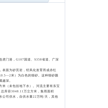
连虎门港，
G107
国道、
S358
省道、广深
，表面为砂页岩，经风化发育而成赤红
表
0.5
—
2
米）为白色的细砂。这种细砂颜
藏越深。
方米（未包括地下水）。河流主要有东宝
，总库容
3048.11
万立方米，集雨面积
水公司供水，自供水量
22
万吨
/
天，其他