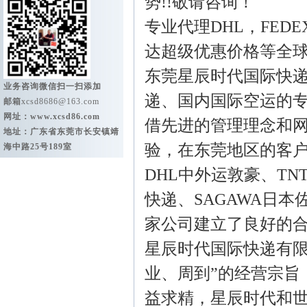
势!!敬请咨询！
专业代理DHL，FED
达超级优惠价格等全
东莞星辰时代国际快
业务咨询微信扫一扫添加
递、国内国际空运的
邮箱
xcsd8686@163.com
网址：
www.xcsd86.com
借先进的管理理念和
地址：广东省东莞市长安镇靖
验，在东莞地区的客
海中路25号189室
DHL中外运敦豪、TN
快递、SAGAWA日
家公司建立了良好的
星辰时代国际快递有限
业、周到”的经营宗旨
益求精，星辰时代和