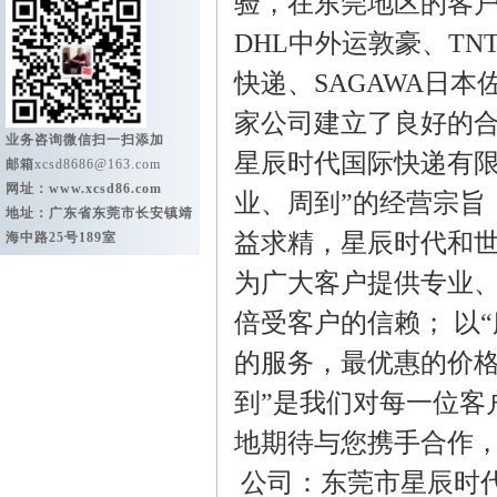
验，在东莞地区的客
DHL中外运敦豪、TN
快递、SAGAWA日
家公司建立了良好的
业务咨询微信扫一扫添加
星辰时代国际快递有限
邮箱
xcsd8686@163.com
网址：
www.xcsd86.com
业、周到”的经营宗旨
地址：广东省东莞市长安镇靖
益求精，星辰时代和
海中路25号189室
为广大客户提供专业
倍受客户的信赖； 以
的服务，最优惠的价格
到”是我们对每一位客
地期待与您携手合作
公司：东莞市星辰时