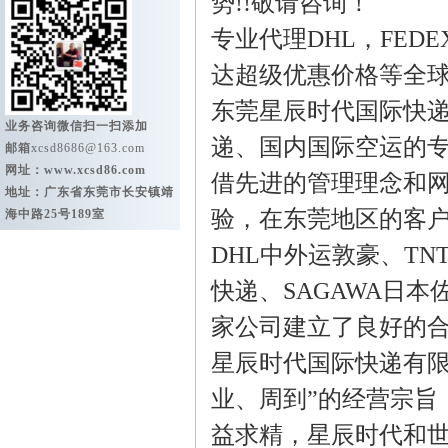
势!!敬请咨询！
专业代理DHL，FED
达超级优惠价格等全
东莞星辰时代国际快
业务咨询微信扫一扫添加
递、国内国际空运的
邮箱
xcsd8686@163.com
网址：
www.xcsd86.com
借先进的管理理念和
地址：广东省东莞市长安镇靖
验，在东莞地区的客
海中路25号189室
DHL中外运敦豪、TN
快递、SAGAWA日
家公司建立了良好的
星辰时代国际快递有限
业、周到”的经营宗旨
益求精，星辰时代和